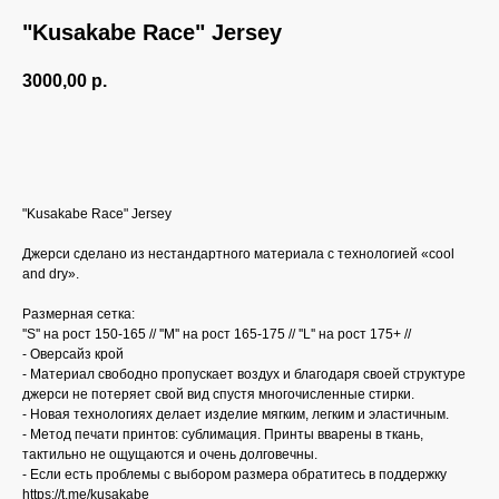
"Kusakabe Race" Jersey
3000,00
р.
Купить
"Kusakabe Race" Jersey
Джерси сделано из нестандартного материала с технологией «cool
and dry».
Размерная сетка:
''S'' на рост 150-165 // ''M'' на рост 165-175 // ''L'' на рост 175+ //
- Оверсайз крой
- Материал свободно пропускает воздух и благодаря своей структуре
джерси не потеряет свой вид спустя многочисленные стирки.
- Новая технологиях делает изделие мягким, легким и эластичным.
KUSAKABE 2024
- Метод печати принтов: сублимация. Принты вварены в ткань,
тактильно не ощущаются и очень долговечны.
- Если есть проблемы с выбором размера обратитесь в поддержку
https://t.me/kusakabe