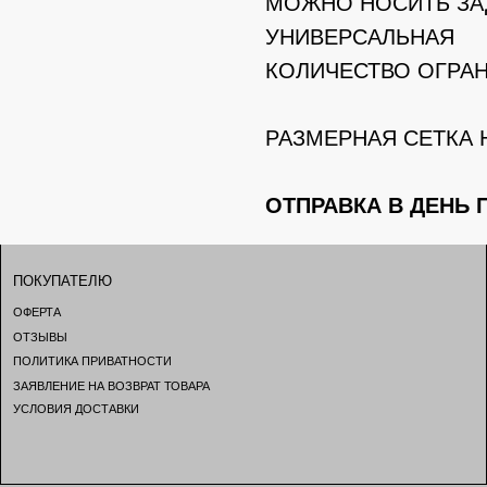
МОЖНО НОСИТЬ ЗА
УНИВЕРСАЛЬНАЯ
КОЛИЧЕСТВО ОГРА
РАЗМЕРНАЯ СЕТКА 
ПАТЕЛЮ
КОНТАКТЫ 
ОТПРАВКА В ДЕНЬ 
А
TELEGRAM
ВЫ
INSTAGRAM
ИКА ПРИВАТНОСТИ
TIKTOK
НИЕ НА ВОЗВРАТ ТОВАРА
VK
ИЯ ДОСТАВКИ
KUSAKABEQW
KUSAKABE 2024