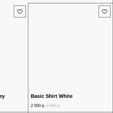
ey
Basic Shirt White
2 000
р.
2 500
р.