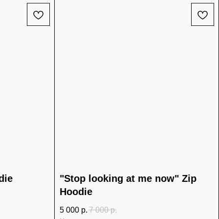
die
"Stop looking at me now" Zip
Hoodie
5 000
р.
7 000
р.