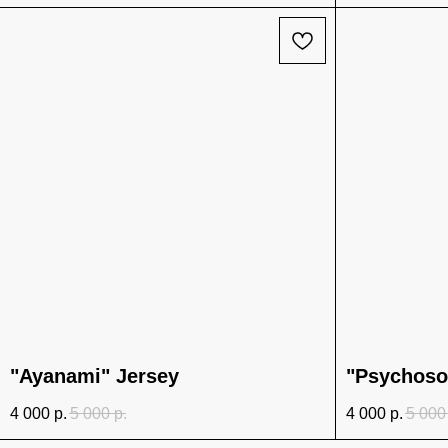
"Ayanami" Jersey
"Psychosoc
4 000
р.
5 000
р.
4 000
р.
5 000