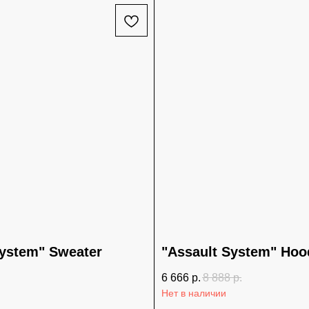
System" Sweater
"Assault System" Hoo
6 666
р.
8 888
р.
Нет в наличии