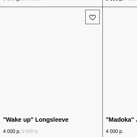
"Wake up" Longsleeve
"Madoka" 
4 000
р.
5 000
р.
4 000
р.