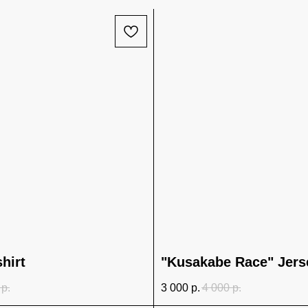
hirt
"Kusakabe Race" Jers
р.
3 000
р.
4 000
р.