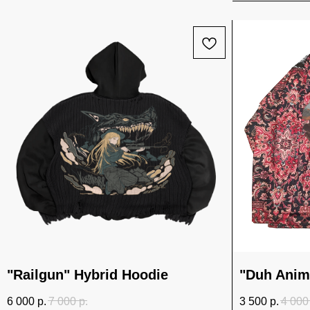
"Railgun" Hybrid Hoodie
"Duh Anim
6 000
р.
7 000
р.
3 500
р.
4 000