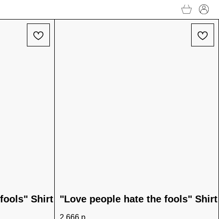
fools" Shirt
"Love people hate the fools" Shirt
2 666
р.