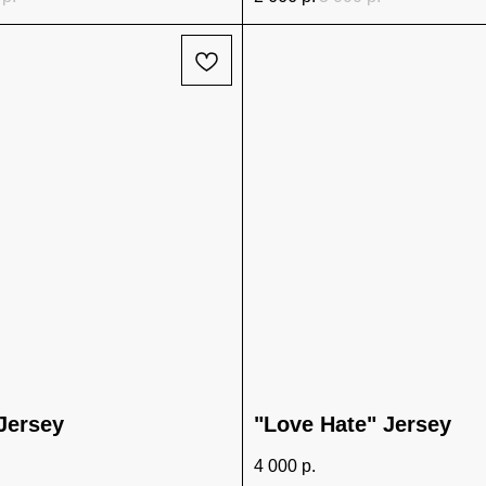
Jersey
"Love Hate" Jersey
4 000
р.