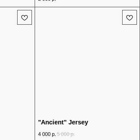
"Ancient" Jersey
4 000
р.
5 000
р.