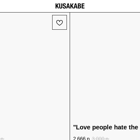
"Love people hate the 
р.
2 666
р.
3 000
р.