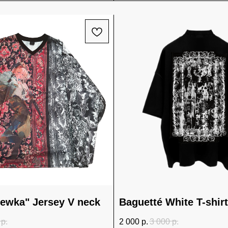
ewka" Jersey V neck
Baguetté White T-shirt
р.
2 000
р.
3 000
р.