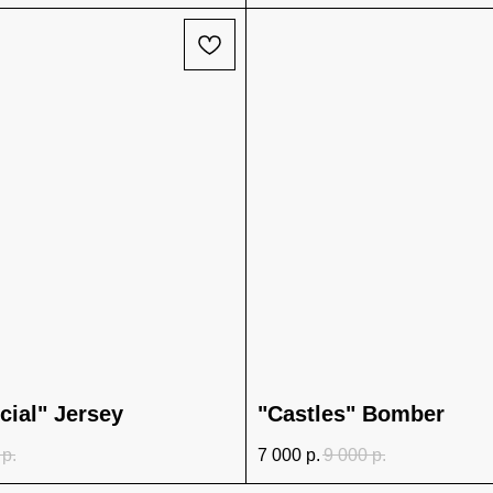
ial" Jersey
"Castles" Bomber
р.
7 000
р.
9 000
р.