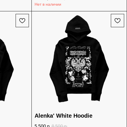
Нет в наличии
Alenka' White Hoodie
5 500
р.
8 500
р.