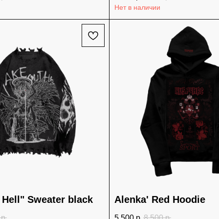
Нет в наличии
Hell" Sweater black
Alenka' Red Hoodie
р.
5 500
р.
8 500
р.