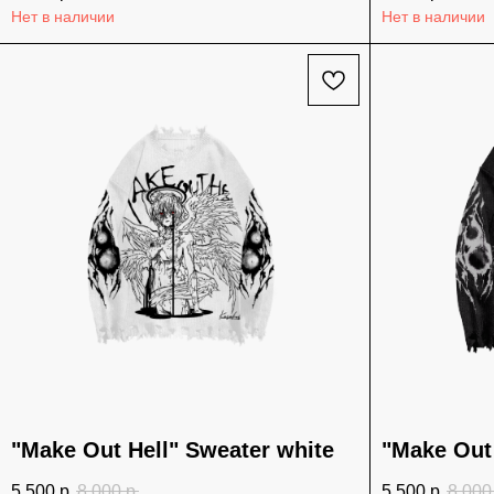
Нет в наличии
Нет в наличии
"Make Out Hell" Sweater white
"Make Out 
5 500
р.
8 000
р.
5 500
р.
8 000