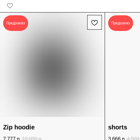
Предзаказ
Предзаказ
Zip hoodie
shorts
7 777
р.
10 000
р.
3 666
р.
4 500