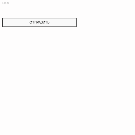
Введите адрес
электронной почты
, который вы
указали при регистрации. Мы отправим вам
письмо с ссылкой для сброса пароля
ОТПРАВИТЬ